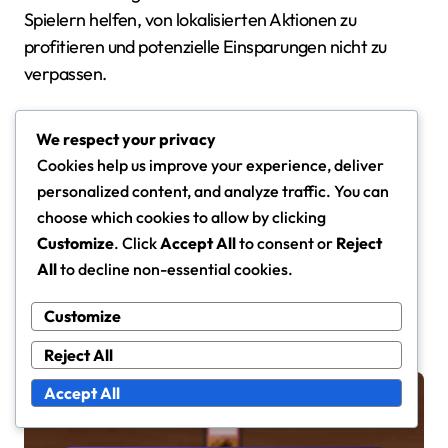
Spielern helfen, von lokalisierten Aktionen zu
profitieren und potenzielle Einsparungen nicht zu
verpassen.
Recherchieren Sie lokale Einzelhändler
We respect your privacy
nach exklusiven regionalen Angeboten.
Cookies help us improve your experience, deliver
Treten Sie lokalen Gaming-Communities
personalized content, and analyze traffic. You can
choose which cookies to allow by clicking
bei, um Codes zu teilen und zu entdecken.
Customize
. Click
Accept All
to consent or
Reject
Seien Sie sich der
All
to decline non-essential cookies.
Währungsumrechnungen bewusst, wenn
Sie internationale Promo-Codes
Customize
verwenden.
Reject All
Accept All