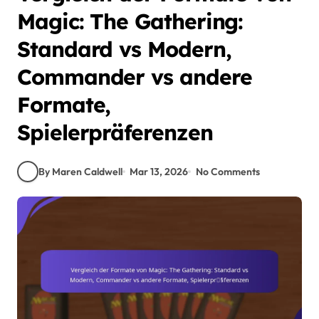
Magic: The Gathering:
Standard vs Modern,
Commander vs andere
Formate,
Spielerpräferenzen
By Maren Caldwell
Mar 13, 2026
No Comments