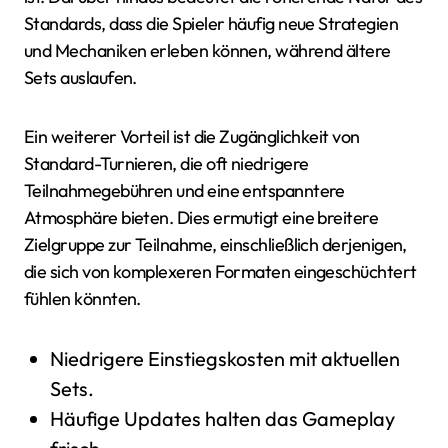
Standards, dass die Spieler häufig neue Strategien
und Mechaniken erleben können, während ältere
Sets auslaufen.
Ein weiterer Vorteil ist die Zugänglichkeit von
Standard-Turnieren, die oft niedrigere
Teilnahmegebühren und eine entspanntere
Atmosphäre bieten. Dies ermutigt eine breitere
Zielgruppe zur Teilnahme, einschließlich derjenigen,
die sich von komplexeren Formaten eingeschüchtert
fühlen könnten.
Niedrigere Einstiegskosten mit aktuellen
Sets.
Häufige Updates halten das Gameplay