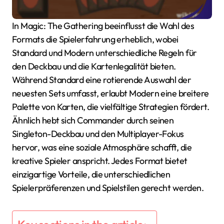
In Magic: The Gathering beeinflusst die Wahl des
Formats die Spielerfahrung erheblich, wobei
Standard und Modern unterschiedliche Regeln für
den Deckbau und die Kartenlegalität bieten.
Während Standard eine rotierende Auswahl der
neuesten Sets umfasst, erlaubt Modern eine breitere
Palette von Karten, die vielfältige Strategien fördert.
Ähnlich hebt sich Commander durch seinen
Singleton-Deckbau und den Multiplayer-Fokus
hervor, was eine soziale Atmosphäre schafft, die
kreative Spieler anspricht. Jedes Format bietet
einzigartige Vorteile, die unterschiedlichen
Spielerpräferenzen und Spielstilen gerecht werden.