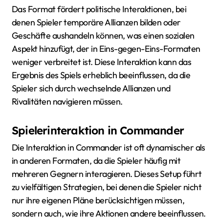
Das Format fördert politische Interaktionen, bei
denen Spieler temporäre Allianzen bilden oder
Geschäfte aushandeln können, was einen sozialen
Aspekt hinzufügt, der in Eins-gegen-Eins-Formaten
weniger verbreitet ist. Diese Interaktion kann das
Ergebnis des Spiels erheblich beeinflussen, da die
Spieler sich durch wechselnde Allianzen und
Rivalitäten navigieren müssen.
Spielerinteraktion in Commander
Die Interaktion in Commander ist oft dynamischer als
in anderen Formaten, da die Spieler häufig mit
mehreren Gegnern interagieren. Dieses Setup führt
zu vielfältigen Strategien, bei denen die Spieler nicht
nur ihre eigenen Pläne berücksichtigen müssen,
sondern auch, wie ihre Aktionen andere beeinflussen.