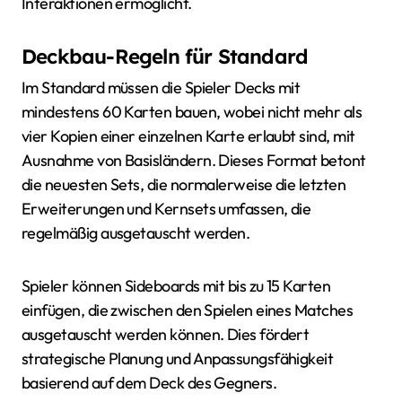
Interaktionen ermöglicht.
Deckbau-Regeln für Standard
Im Standard müssen die Spieler Decks mit
mindestens 60 Karten bauen, wobei nicht mehr als
vier Kopien einer einzelnen Karte erlaubt sind, mit
Ausnahme von Basisländern. Dieses Format betont
die neuesten Sets, die normalerweise die letzten
Erweiterungen und Kernsets umfassen, die
regelmäßig ausgetauscht werden.
Spieler können Sideboards mit bis zu 15 Karten
einfügen, die zwischen den Spielen eines Matches
ausgetauscht werden können. Dies fördert
strategische Planung und Anpassungsfähigkeit
basierend auf dem Deck des Gegners.