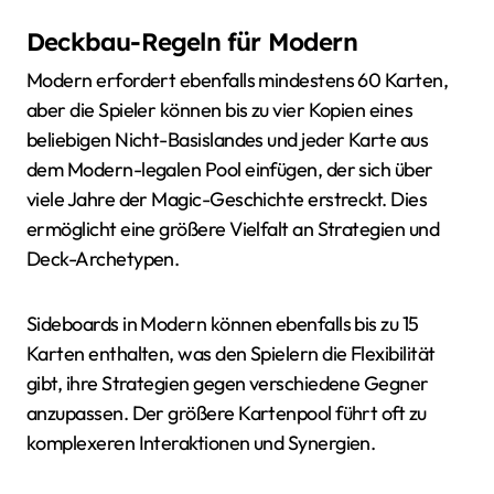
Deckbau-Regeln für Modern
Modern erfordert ebenfalls mindestens 60 Karten,
aber die Spieler können bis zu vier Kopien eines
beliebigen Nicht-Basislandes und jeder Karte aus
dem Modern-legalen Pool einfügen, der sich über
viele Jahre der Magic-Geschichte erstreckt. Dies
ermöglicht eine größere Vielfalt an Strategien und
Deck-Archetypen.
Sideboards in Modern können ebenfalls bis zu 15
Karten enthalten, was den Spielern die Flexibilität
gibt, ihre Strategien gegen verschiedene Gegner
anzupassen. Der größere Kartenpool führt oft zu
komplexeren Interaktionen und Synergien.