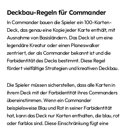
Deckbau-Regeln für Commander
In Commander bauen die Spieler ein 100-Karten-
Deck, das genau eine Kopie jeder Karte enthält, mit
Ausnahme von Basisländern. Das Deck ist um eine
legendäre Kreatur oder einen Planeswalker
zentriert, der als Commander bekannt ist und die
Farbidentität des Decks bestimmt. Diese Regel
fördert vielfältige Strategien und kreativen Deckbau.
Die Spieler müssen sicherstellen, dass alle Karten in
ihrem Deck mit der Farbidentität ihres Commanders
übereinstimmen. Wenn ein Commander
beispielsweise Blau und Rot in seiner Farbidentität
hat, kann das Deck nur Karten enthalten, die blau, rot
oder farblos sind. Diese Einschränkung fügt eine