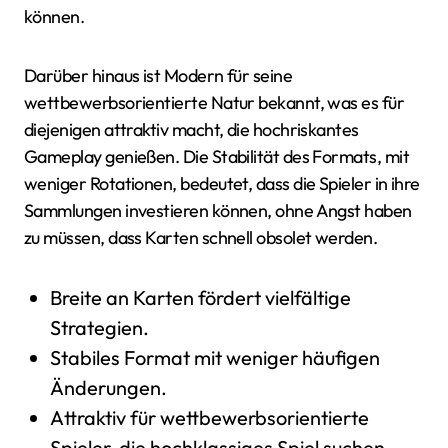
können.
Darüber hinaus ist Modern für seine
wettbewerbsorientierte Natur bekannt, was es für
diejenigen attraktiv macht, die hochriskantes
Gameplay genießen. Die Stabilität des Formats, mit
weniger Rotationen, bedeutet, dass die Spieler in ihre
Sammlungen investieren können, ohne Angst haben
zu müssen, dass Karten schnell obsolet werden.
Breite an Karten fördert vielfältige
Strategien.
Stabiles Format mit weniger häufigen
Änderungen.
Attraktiv für wettbewerbsorientierte
Spieler, die hochklassiges Spiel suchen.