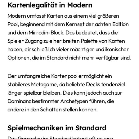
Kartenlegalität in Modern
Modern umfasst Karten aus einem viel größeren
Pool, beginnend mit dem Kernset der achten Edition
und dem Mirrodin-Block. Das bedeutet, dass die
Spieler Zugang zu einer breiten Palette von Karten
haben, einschließlich vieler mächtiger und ikonischer
Optionen, die im Standard nicht mehr verfügbar sind.
Der umfangreiche Kartenpool ermöglicht ein
stabileres Metagame, da beliebte Decks tendenziell
länger spielbar bleiben. Dies kann jedoch auch zur
Dominanz bestimmter Archetypen führen, die
andere in den Schatten stellen können.
Spielmechaniken im Standard
Das Gameplay im Standard betont oft neuere