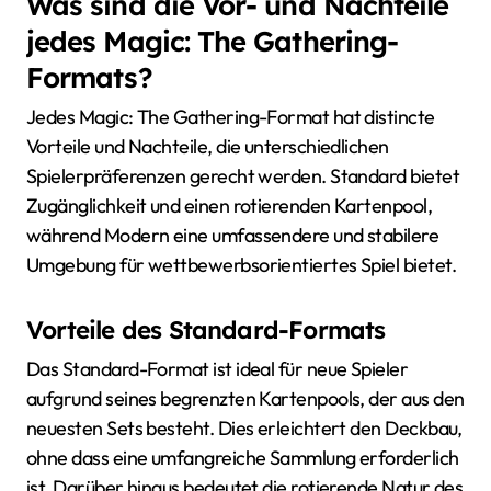
Was sind die Vor- und Nachteile
jedes Magic: The Gathering-
Formats?
Jedes Magic: The Gathering-Format hat distincte
Vorteile und Nachteile, die unterschiedlichen
Spielerpräferenzen gerecht werden. Standard bietet
Zugänglichkeit und einen rotierenden Kartenpool,
während Modern eine umfassendere und stabilere
Umgebung für wettbewerbsorientiertes Spiel bietet.
Vorteile des Standard-Formats
Das Standard-Format ist ideal für neue Spieler
aufgrund seines begrenzten Kartenpools, der aus den
neuesten Sets besteht. Dies erleichtert den Deckbau,
ohne dass eine umfangreiche Sammlung erforderlich
ist. Darüber hinaus bedeutet die rotierende Natur des